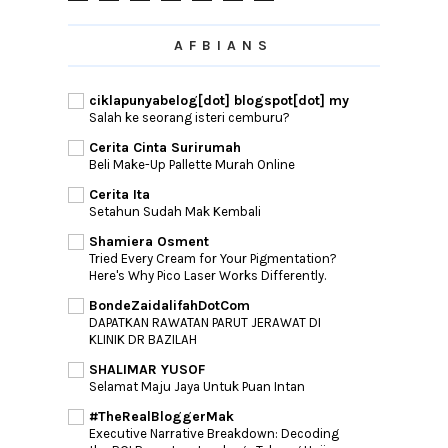
►
August
(3)
►
July
(12)
AFBIANS
►
June
(6)
►
April
(1)
ciklapunyabelog[dot] blogspot[dot] my
Salah ke seorang isteri cemburu?
Cerita Cinta Surirumah
Beli Make-Up Pallette Murah Online
Cerita Ita
Setahun Sudah Mak Kembali
Shamiera Osment
Tried Every Cream for Your Pigmentation?
Here's Why Pico Laser Works Differently.
BondeZaidalifahDotCom
DAPATKAN RAWATAN PARUT JERAWAT DI
KLINIK DR BAZILAH
SHALIMAR YUSOF
Selamat Maju Jaya Untuk Puan Intan
#TheRealBloggerMak
Executive Narrative Breakdown: Decoding