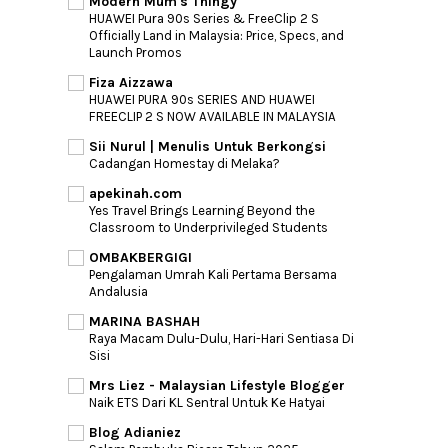
Modern Mum's Thingy
HUAWEI Pura 90s Series & FreeClip 2 S
Officially Land in Malaysia: Price, Specs, and
Launch Promos
Fiza Aizzawa
HUAWEI PURA 90s SERIES AND HUAWEI
FREECLIP 2 S NOW AVAILABLE IN MALAYSIA
Sii Nurul | Menulis Untuk Berkongsi
Cadangan Homestay di Melaka?
apekinah.com
Yes Travel Brings Learning Beyond the
Classroom to Underprivileged Students
OMBAKBERGIGI
Pengalaman Umrah Kali Pertama Bersama
Andalusia
MARINA BASHAH
Raya Macam Dulu-Dulu, Hari-Hari Sentiasa Di
Sisi
Mrs Liez - Malaysian Lifestyle Blogger
Naik ETS Dari KL Sentral Untuk Ke Hatyai
Blog Adianiez