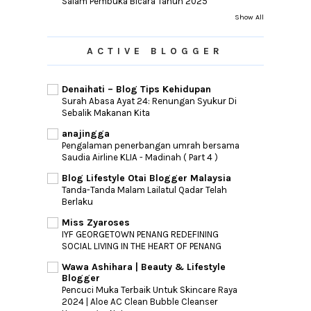
Salam Pembuka Bicara Tahun 2025
Show All
ACTIVE BLOGGER
Denaihati – Blog Tips Kehidupan
Surah Abasa Ayat 24: Renungan Syukur Di
Sebalik Makanan Kita
anajingga
Pengalaman penerbangan umrah bersama
Saudia Airline KLIA - Madinah ( Part 4 )
Blog Lifestyle Otai Blogger Malaysia
Tanda-Tanda Malam Lailatul Qadar Telah
Berlaku
Miss Zyaroses
IYF GEORGETOWN PENANG REDEFINING
SOCIAL LIVING IN THE HEART OF PENANG
Wawa Ashihara | Beauty & Lifestyle
Blogger
Pencuci Muka Terbaik Untuk Skincare Raya
2024 | Aloe AC Clean Bubble Cleanser