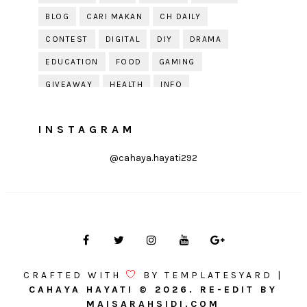
BLOG
CARI MAKAN
CH DAILY
CONTEST
DIGITAL
DIY
DRAMA
EDUCATION
FOOD
GAMING
GIVEAWAY
HEALTH
INFO
JOBDIRUMAH.COM
KEK
KESIHATAN
INSTAGRAM
KISAH KEHIDUPAN
KISAH SERAM
KUIH RAYA
LELAKI
LIFE
LIFESTYLE
@cahaya.hayati292
LIRIK
MOTIVATION
ONLINE SHOPPING
PARENTING
PERKAHWINAN
PHOTOGRAPHY
POLITIK
PRESS RELEASE
PRODUCT REVIEW
PUDING
QOUTE
QUOTE
RAYA
RECIPE
RESEPI
CRAFTED WITH
BY
TEMPLATESYARD
|
REVIEW
SOLEHAH
TIPS
CAHAYA HAYATI
©
2026. RE-EDIT BY
MAISARAHSIDI.COM