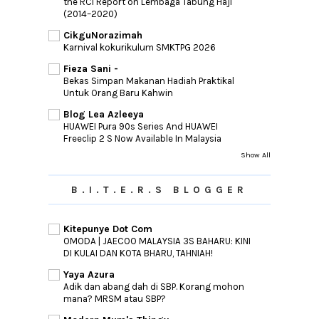
the RCI Report on Lembaga Tabung Haji
(2014–2020)
CikguNorazimah
Karnival kokurikulum SMKTPG 2026
Fieza Sani -
Bekas Simpan Makanan Hadiah Praktikal
Untuk Orang Baru Kahwin
Blog Lea Azleeya
HUAWEI Pura 90s Series And HUAWEI
Freeclip 2 S Now Available In Malaysia
Show All
B.I.T.E.R.S BLOGGER
Kitepunye Dot Com
OMODA | JAECOO MALAYSIA 3S BAHARU: KINI
DI KULAI DAN KOTA BHARU, TAHNIAH!
Yaya Azura
Adik dan abang dah di SBP. Korang mohon
mana? MRSM atau SBP?