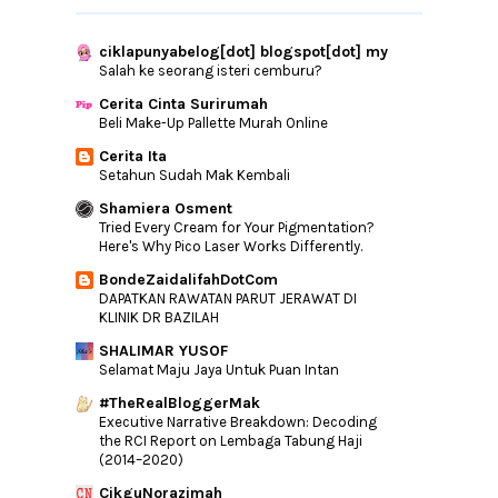
Fikir Dan Bicara Seorang Anak
Perbezaan Diantara Orang Berjaya Dan
ciklapunyabelog[dot] blogspot[dot] my
Tidak Berjaya
Salah ke seorang isteri cemburu?
Rahsia Tidak Lupa
Cerita Cinta Surirumah
Tanda-tanda Obesiti
Beli Make-Up Pallette Murah Online
Gulai Temenung Lemak
Cerita Ita
Jaga MyKad Korang!!
Setahun Sudah Mak Kembali
Terima Kasih PetPet
Shamiera Osment
Tried Every Cream for Your Pigmentation?
Giveaway CINTA by CN
Here's Why Pico Laser Works Differently.
GIVEAWAY RYSYA SKINCARE CANTIK MACAM
BondeZaidalifahDotCom
CHE TA BERSAM...
DAPATKAN RAWATAN PARUT JERAWAT DI
Percutian Ala-Ala Bali Di Pulau Pinang
KLINIK DR BAZILAH
Google Pun Beri Semangat Kepada Pelajar
SHALIMAR YUSOF
SPM
Selamat Maju Jaya Untuk Puan Intan
Alhamdulillah, Menang GA MekZumbie
#TheRealBloggerMak
Executive Narrative Breakdown: Decoding
►
October
(39)
the RCI Report on Lembaga Tabung Haji
►
September
(37)
(2014–2020)
►
August
(34)
CikguNorazimah