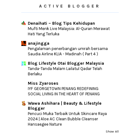
ACTIVE BLOGGER
Denaihati – Blog Tips Kehidupan
Mufti Menk Live Malaysia: Al-Quran Merawat
Hati Yang Terluka
anajingga
Pengalaman penerbangan umrah bersama
Saudia Airline KLIA - Madinah ( Part 4 )
Blog Lifestyle Otai Blogger Malaysia
Tanda-Tanda Malam Lailatul Qadar Telah
Berlaku
Miss Zyaroses
IYF GEORGETOWN PENANG REDEFINING
SOCIAL LIVING IN THE HEART OF PENANG
Wawa Ashihara | Beauty & Lifestyle
Blogger
Pencuci Muka Terbaik Untuk Skincare Raya
2024 | Aloe AC Clean Bubble Cleanser
Hansaegee Nature
Show All