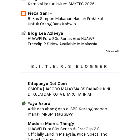
Karnival kokurikulum SMKTPG 2026
►
July
(31)
Fieza Sani -
►
June
(40)
Bekas Simpan Makanan Hadiah Praktikal
►
May
(37)
Untuk Orang Baru Kahwin
►
April
(22)
Blog Lea Azleeya
HUAWEI Pura 90s Series And HUAWEI
►
March
(26)
Freeclip 2 S Now Available In Malaysia
►
February
(16)
Show All
►
January
(11)
B.I.T.E.R.S BLOGGER
►
2014
(46)
►
2013
(154)
Kitepunye Dot Com
►
2012
(76)
OMODA | JAECOO MALAYSIA 3S BAHARU: KINI
►
2011
(10)
DI KULAI DAN KOTA BHARU, TAHNIAH!
►
2010
(44)
Yaya Azura
Adik dan abang dah di SBP. Korang mohon
mana? MRSM atau SBP?
Modern Mum's Thingy
HUAWEI Pura 90s Series & FreeClip 2 S
Officially Land in Malaysia: Price, Specs, and
Launch Promos