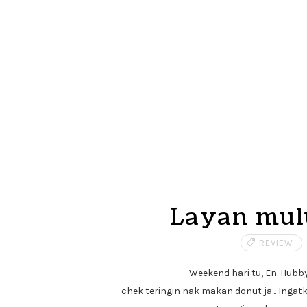
Layan mulu
REVIEW
Weekend hari tu, En. Hubby
chek teringin nak makan donut ja... Ingatka