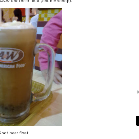
A&W Rootbeer float (double scoop).
D
Root beer float...