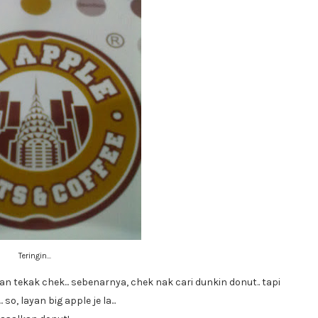
Teringin...
an tekak chek... sebenarnya, chek nak cari dunkin donut.. tapi
. so, layan big apple je la...