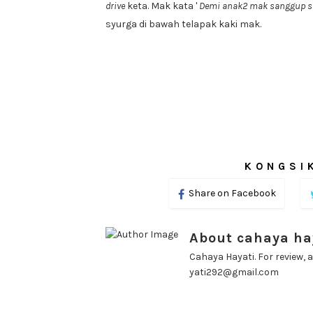
drive
keta. Mak kata '
Demi anak2 mak sanggup 
syurga di bawah telapak kaki mak.
KONGSIK
Share on Facebook
About cahaya ha
Cahaya Hayati. For review, a
yati292@gmail.com