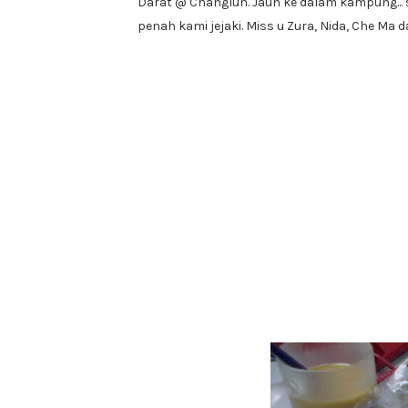
Darat @ Changlun. Jauh ke dalam kampung..
penah kami jejaki. Miss u Zura, Nida, Che Ma 