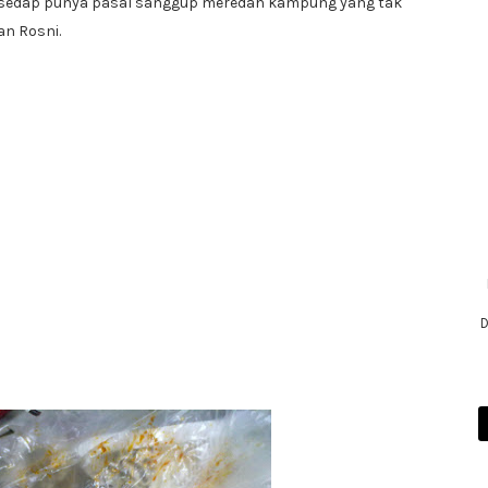
. sedap punya pasal sanggup meredah kampung yang tak
dan Rosni.
D