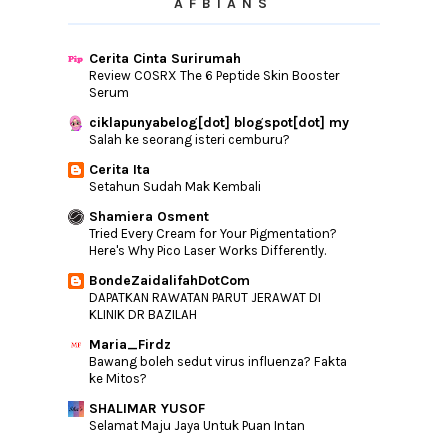
AFBIANS
Cerita Cinta Surirumah
Review COSRX The 6 Peptide Skin Booster
Serum
ciklapunyabelog[dot] blogspot[dot] my
Salah ke seorang isteri cemburu?
Cerita Ita
Setahun Sudah Mak Kembali
Shamiera Osment
Tried Every Cream for Your Pigmentation?
Here's Why Pico Laser Works Differently.
BondeZaidalifahDotCom
DAPATKAN RAWATAN PARUT JERAWAT DI
KLINIK DR BAZILAH
Maria_Firdz
Bawang boleh sedut virus influenza? Fakta
ke Mitos?
SHALIMAR YUSOF
Selamat Maju Jaya Untuk Puan Intan