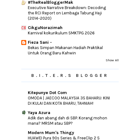
#TheRealBloggerMak
Executive Narrative Breakdown: Decoding
the RCI Report on Lembaga Tabung Haji
(2014–2020)
CikguNorazimah
Karnival kokurikulum SMKTPG 2026
Fieza Sani -
Bekas Simpan Makanan Hadiah Praktikal
Untuk Orang Baru Kahwin
Show All
B.I.T.E.R.S BLOGGER
Kitepunye Dot Com
OMODA | JAECOO MALAYSIA 3S BAHARU: KINI
DI KULAI DAN KOTA BHARU, TAHNIAH!
Yaya Azura
Adik dan abang dah di SBP. Korang mohon
mana? MRSM atau SBP?
Modern Mum's Thingy
HUAWEI Pura 90s Series & FreeClip 2 S