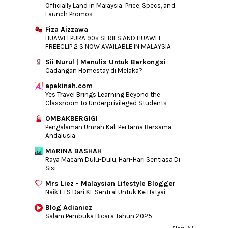
Officially Land in Malaysia: Price, Specs, and
Launch Promos
Fiza Aizzawa
HUAWEI PURA 90s SERIES AND HUAWEI
FREECLIP 2 S NOW AVAILABLE IN MALAYSIA
Sii Nurul | Menulis Untuk Berkongsi
Cadangan Homestay di Melaka?
apekinah.com
Yes Travel Brings Learning Beyond the
Classroom to Underprivileged Students
OMBAKBERGIGI
Pengalaman Umrah Kali Pertama Bersama
Andalusia
MARINA BASHAH
Raya Macam Dulu-Dulu, Hari-Hari Sentiasa Di
Sisi
Mrs Liez - Malaysian Lifestyle Blogger
Naik ETS Dari KL Sentral Untuk Ke Hatyai
Blog Adianiez
Salam Pembuka Bicara Tahun 2025
Show All