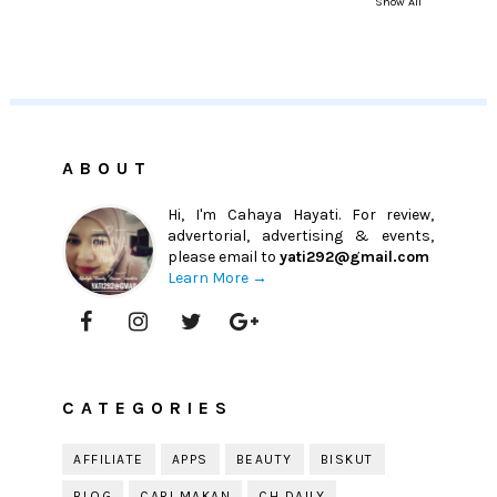
Show All
ABOUT
Hi, I'm Cahaya Hayati. For review,
advertorial, advertising & events,
please email to
yati292@gmail.com
Learn More →
CATEGORIES
AFFILIATE
APPS
BEAUTY
BISKUT
BLOG
CARI MAKAN
CH DAILY