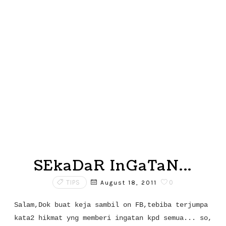
SEkaDaR InGaTaN...
TIPS
0
August 18, 2011
Salam,
Dok buat keja sambil on FB,tebiba terjumpa
kata2 hikmat yng memberi ingatan kpd semua... so,