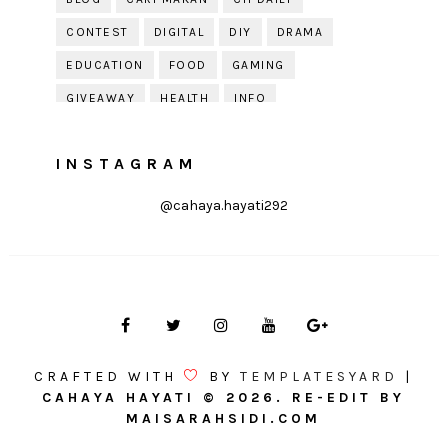
CONTEST
DIGITAL
DIY
DRAMA
EDUCATION
FOOD
GAMING
GIVEAWAY
HEALTH
INFO
JOBDIRUMAH.COM
KEK
KESIHATAN
INSTAGRAM
KISAH KEHIDUPAN
KISAH SERAM
KUIH RAYA
LELAKI
LIFE
LIFESTYLE
@cahaya.hayati292
LIRIK
MOTIVATION
ONLINE SHOPPING
PARENTING
PERKAHWINAN
PHOTOGRAPHY
POLITIK
PRESS RELEASE
PRODUCT REVIEW
PUDING
QOUTE
QUOTE
RAYA
RECIPE
RESEPI
CRAFTED WITH
BY
TEMPLATESYARD
|
REVIEW
SOLEHAH
TIPS
CAHAYA HAYATI
©
2026. RE-EDIT BY
MAISARAHSIDI.COM
TIPS DEKORASI
TIPS KEWANGAN